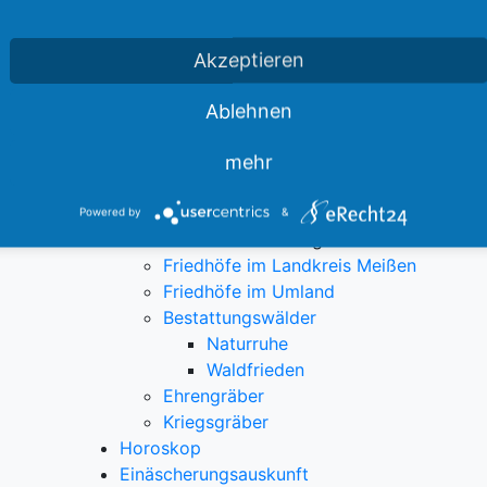
Betriebsordnung
Entgeltregelung
Betriebsgeschichte
Akzeptieren
Stellenangebote / Praktika
Berufsbild
Ablehnen
Angedenken
Bildergalerie
mehr
Öffnungszeiten & Kontakt
Wegweiser/Anfahrt
Powered by
&
Friedhöfe in unserer Gegend
Friedhöfe im Landkreis Meißen
Friedhöfe im Umland
Bestattungswälder
Naturruhe
Waldfrieden
Ehrengräber
Kriegsgräber
Horoskop
Einäscherungsauskunft