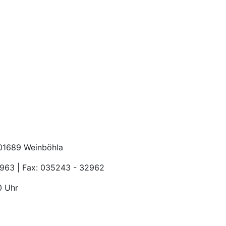
 01689 Weinböhla
2963 | Fax: 035243 - 32962
0 Uhr