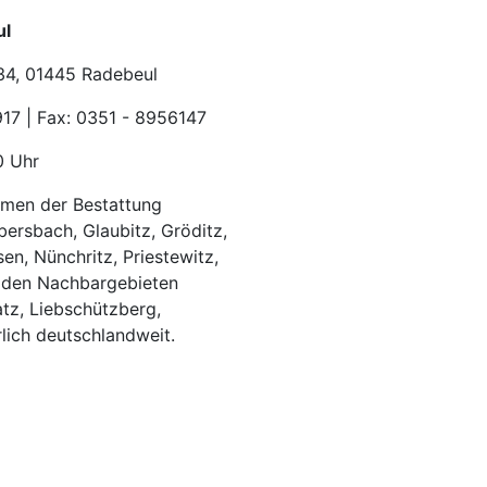
ul
34, 01445 Radebeul
917 | Fax: 0351 - 8956147
0 Uhr
ormen der Bestattung
ersbach, Glaubitz, Gröditz,
n, Nünchritz, Priestewitz,
in den Nachbargebieten
atz, Liebschützberg,
lich deutschlandweit.