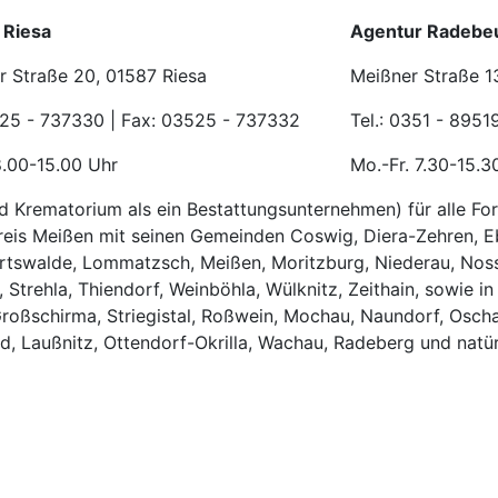
 Riesa
Agentur Radebe
r Straße 20, 01587 Riesa
Meißner Straße 1
525 - 737330 | Fax: 03525 - 737332
Tel.: 0351 - 8951
8.00-15.00 Uhr
Mo.-Fr. 7.30-15.3
 und Krematorium als ein Bestattungsunternehmen) für alle F
reis Meißen mit seinen Gemeinden Coswig, Diera-Zehren, Eb
rtswalde, Lommatzsch, Meißen, Moritzburg, Niederau, Nosse
 Strehla, Thiendorf, Weinböhla, Wülknitz, Zeithain, sowie 
, Großschirma, Striegistal, Roßwein, Mochau, Naundorf, Osch
d, Laußnitz, Ottendorf-Okrilla, Wachau, Radeberg und natür