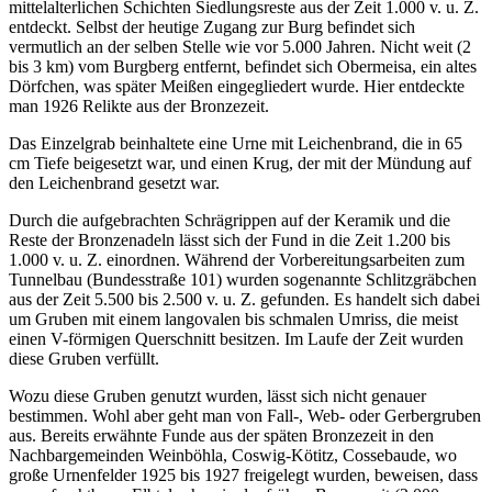
mittelalterlichen Schichten Siedlungsreste aus der Zeit 1.000 v. u. Z.
entdeckt. Selbst der heutige Zugang zur Burg befindet sich
vermutlich an der selben Stelle wie vor 5.000 Jahren. Nicht weit (2
bis 3 km) vom Burgberg entfernt, befindet sich Obermeisa, ein altes
Dörfchen, was später Meißen eingegliedert wurde. Hier entdeckte
man 1926 Relikte aus der Bronzezeit.
Das Einzelgrab beinhaltete eine Urne mit Leichenbrand, die in 65
cm Tiefe beigesetzt war, und einen Krug, der mit der Mündung auf
den Leichenbrand gesetzt war.
Durch die aufgebrachten Schrägrippen auf der Keramik und die
Reste der Bronzenadeln lässt sich der Fund in die Zeit 1.200 bis
1.000 v. u. Z. einordnen. Während der Vorbereitungsarbeiten zum
Tunnelbau (Bundesstraße 101) wurden sogenannte Schlitzgräbchen
aus der Zeit 5.500 bis 2.500 v. u. Z. gefunden. Es handelt sich dabei
um Gruben mit einem langovalen bis schmalen Umriss, die meist
einen V-förmigen Querschnitt besitzen. Im Laufe der Zeit wurden
diese Gruben verfüllt.
Wozu diese Gruben genutzt wurden, lässt sich nicht genauer
bestimmen. Wohl aber geht man von Fall-, Web- oder Gerbergruben
aus. Bereits erwähnte Funde aus der späten Bronzezeit in den
Nachbargemeinden Weinböhla, Coswig-Kötitz, Cossebaude, wo
große Urnenfelder 1925 bis 1927 freigelegt wurden, beweisen, dass