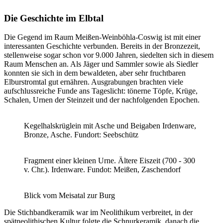
Die Geschichte im Elbtal
Die Gegend im Raum Meißen-Weinböhla-Coswig ist mit einer
interessanten Geschichte verbunden. Bereits in der Bronzezeit,
stellenweise sogar schon vor 9.000 Jahren, siedelten sich in diesem
Raum Menschen an. Als Jäger und Sammler sowie als Siedler
konnten sie sich in dem bewaldeten, aber sehr fruchtbaren
Elburstromtal gut ernähren. Ausgrabungen brachten viele
aufschlussreiche Funde ans Tageslicht: tönerne Töpfe, Krüge,
Schalen, Urnen der Steinzeit und der nachfolgenden Epochen.
Kegelhalskrüglein mit Asche und Beigaben Irdenware,
Bronze, Asche. Fundort: Seebschütz
Fragment einer kleinen Urne. Ältere Eiszeit (700 - 300
v. Chr.). Irdenware. Fundot: Meißen, Zaschendorf
Blick vom Meisatal zur Burg
Die Stichbandkeramik war im Neolithikum verbreitet, in der
spätneolithischen Kultur folgte die Schnurkeramik, danach die