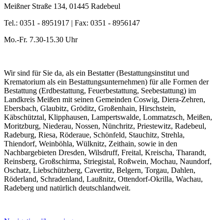
Meißner Straße 134, 01445 Radebeul
Tel.: 0351 - 8951917 | Fax: 0351 - 8956147
Mo.-Fr. 7.30-15.30 Uhr
Wir sind für Sie da, als ein Bestatter (Bestattungsinstitut und
Krematorium als ein Bestattungsunternehmen) für alle Formen der
Bestattung (Erdbestattung, Feuerbestattung, Seebestattung) im
Landkreis Meißen mit seinen Gemeinden Coswig, Diera-Zehren,
Ebersbach, Glaubitz, Gröditz, Großenhain, Hirschstein,
Käbschütztal, Klipphausen, Lampertswalde, Lommatzsch, Meißen,
Moritzburg, Niederau, Nossen, Nünchritz, Priestewitz, Radebeul,
Radeburg, Riesa, Röderaue, Schönfeld, Stauchitz, Strehla,
Thiendorf, Weinböhla, Wülknitz, Zeithain, sowie in den
Nachbargebieten Dresden, Wilsdruff, Freital, Kreischa, Tharandt,
Reinsberg, Großschirma, Striegistal, Roßwein, Mochau, Naundorf,
Oschatz, Liebschützberg, Cavertitz, Belgern, Torgau, Dahlen,
Röderland, Schradenland, Laußnitz, Ottendorf-Okrilla, Wachau,
Radeberg und natürlich deutschlandweit.