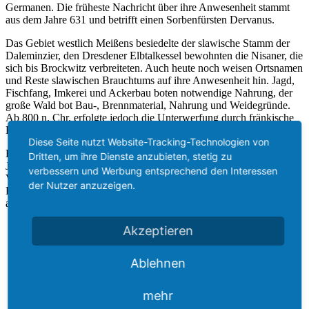
Germanen. Die früheste Nachricht über ihre Anwesenheit stammt
aus dem Jahre 631 und betrifft einen Sorbenfürsten Dervanus.
Das Gebiet westlich Meißens besiedelte der slawische Stamm der
Daleminzier, den Dresdener Elbtalkessel bewohnten die Nisaner, die
sich bis Brockwitz verbreiteten. Auch heute noch weisen Ortsnamen
und Reste slawischen Brauchtums auf ihre Anwesenheit hin. Jagd,
Fischfang, Imkerei und Ackerbau boten notwendige Nahrung, der
große Wald bot Bau-, Brennmaterial, Nahrung und Weidegründe.
Ab 800 n. Chr. erfolgte jedoch die Unterwerfung durch fränkische
Krieger.
Diese Seite nutzt Website-Tracking-Technologien von
Rodungen im Mittelalter brachten den Menschen, die vor 1.000
Dritten, um ihre Dienste anzubieten, stetig zu
Jahren hier siedelten, guten Boden, sodass sie Ackerbau und
verbessern und Werbung entsprechend den Interessen
Viehzucht betreiben konnten. Der zur Mark Meißen gehörende
der Nutzer anzuzeigen.
Raum wurde in Güter aufgeteilt und an treue adlige Ritter oder
andere „Verdiente“ gegeben.
Akzeptieren
Ausgegrabene Urne aus dem Meisatal
Ablehnen
Modell von Meißen vor 1.000 Jahren
mehr