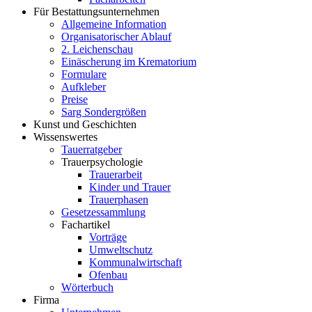
Für Bestattungsunternehmen
Allgemeine Information
Organisatorischer Ablauf
2. Leichenschau
Einäscherung im Krematorium
Formulare
Aufkleber
Preise
Sarg Sondergrößen
Kunst und Geschichten
Wissenswertes
Tauerratgeber
Trauerpsychologie
Trauerarbeit
Kinder und Trauer
Trauerphasen
Gesetzessammlung
Fachartikel
Vorträge
Umweltschutz
Kommunalwirtschaft
Ofenbau
Wörterbuch
Firma