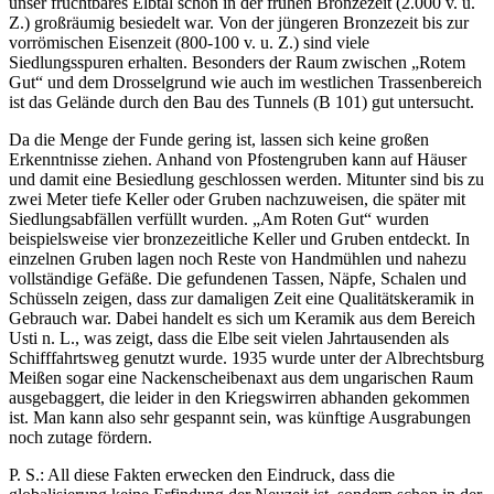
unser fruchtbares Elbtal schon in der frühen Bronzezeit (2.000 v. u.
Z.) großräumig besiedelt war. Von der jüngeren Bronzezeit bis zur
vorrömischen Eisenzeit (800-100 v. u. Z.) sind viele
Siedlungsspuren erhalten. Besonders der Raum zwischen „Rotem
Gut“ und dem Drosselgrund wie auch im westlichen Trassenbereich
ist das Gelände durch den Bau des Tunnels (B 101) gut untersucht.
Da die Menge der Funde gering ist, lassen sich keine großen
Erkenntnisse ziehen. Anhand von Pfostengruben kann auf Häuser
und damit eine Besiedlung geschlossen werden. Mitunter sind bis zu
zwei Meter tiefe Keller oder Gruben nachzuweisen, die später mit
Siedlungsabfällen verfüllt wurden. „Am Roten Gut“ wurden
beispielsweise vier bronzezeitliche Keller und Gruben entdeckt. In
einzelnen Gruben lagen noch Reste von Handmühlen und nahezu
vollständige Gefäße. Die gefundenen Tassen, Näpfe, Schalen und
Schüsseln zeigen, dass zur damaligen Zeit eine Qualitätskeramik in
Gebrauch war. Dabei handelt es sich um Keramik aus dem Bereich
Usti n. L., was zeigt, dass die Elbe seit vielen Jahrtausenden als
Schifffahrtsweg genutzt wurde. 1935 wurde unter der Albrechtsburg
Meißen sogar eine Nackenscheibenaxt aus dem ungarischen Raum
ausgebaggert, die leider in den Kriegswirren abhanden gekommen
ist. Man kann also sehr gespannt sein, was künftige Ausgrabungen
noch zutage fördern.
P. S.: All diese Fakten erwecken den Eindruck, dass die