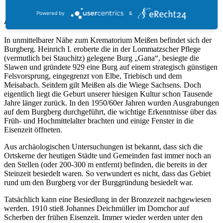
Blick vom Roten Gut auf das Ausgrabungsgelände
Powered by
&
Ausgrabungen am Krematorium
In unmittelbarer Nähe zum Krematorium Meißen befindet sich der
Burgberg. Heinrich I. eroberte die in der Lommatzscher Pflege
(vermutlich bei Stauchitz) gelegene Burg „Gana“, besiegte die
Slawen und gründete 929 eine Burg auf einem strategisch günstigen
Felsvorsprung, eingegrenzt von Elbe, Triebisch und dem
Meisabach. Seitdem gilt Meißen als die Wiege Sachsens. Doch
eigentlich liegt die Geburt unserer hiesigen Kultur schon Tausende
Jahre länger zurück. In den 1950/60er Jahren wurden Ausgrabungen
auf dem Burgberg durchgeführt, die wichtige Erkenntnisse über das
Früh- und Hochmittelalter brachten und einige Fenster in die
Eisenzeit öffneten.
Aus archäologischen Untersuchungen ist bekannt, dass sich die
Ortskerne der heutigen Städte und Gemeinden fast immer noch an
den Stellen (oder 200-300 m entfernt) befinden, die bereits in der
Steinzeit besiedelt waren. So verwundert es nicht, dass das Gebiet
rund um den Burgberg vor der Burggründung besiedelt war.
Tatsächlich kann eine Besiedlung in der Bronzezeit nachgewiesen
werden. 1910 stieß Johannes Deichmüller im Domchor auf
Scherben der frühen Eisenzeit. Immer wieder werden unter den