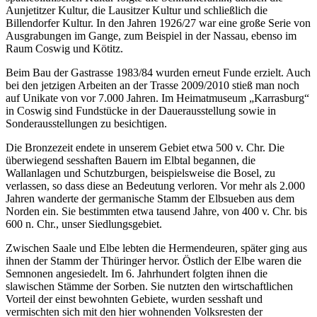
Aunjetitzer Kultur, die Lausitzer Kultur und schließlich die
Billendorfer Kultur. In den Jahren 1926/27 war eine große Serie von
Ausgrabungen im Gange, zum Beispiel in der Nassau, ebenso im
Raum Coswig und Kötitz.
Beim Bau der Gastrasse 1983/84 wurden erneut Funde erzielt. Auch
bei den jetzigen Arbeiten an der Trasse 2009/2010 stieß man noch
auf Unikate von vor 7.000 Jahren. Im Heimatmuseum „Karrasburg“
in Coswig sind Fundstücke in der Dauerausstellung sowie in
Sonderausstellungen zu besichtigen.
Die Bronzezeit endete in unserem Gebiet etwa 500 v. Chr. Die
überwiegend sesshaften Bauern im Elbtal begannen, die
Wallanlagen und Schutzburgen, beispielsweise die Bosel, zu
verlassen, so dass diese an Bedeutung verloren. Vor mehr als 2.000
Jahren wanderte der germanische Stamm der Elbsueben aus dem
Norden ein. Sie bestimmten etwa tausend Jahre, von 400 v. Chr. bis
600 n. Chr., unser Siedlungsgebiet.
Zwischen Saale und Elbe lebten die Hermendeuren, später ging aus
ihnen der Stamm der Thüringer hervor. Östlich der Elbe waren die
Semnonen angesiedelt. Im 6. Jahrhundert folgten ihnen die
slawischen Stämme der Sorben. Sie nutzten den wirtschaftlichen
Vorteil der einst bewohnten Gebiete, wurden sesshaft und
vermischten sich mit den hier wohnenden Volksresten der