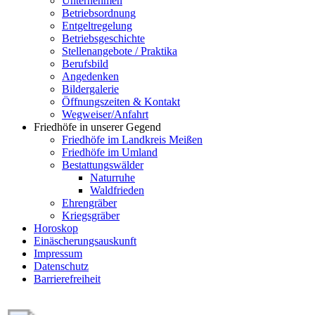
Unternehmen
Betriebsordnung
Entgeltregelung
Betriebsgeschichte
Stellenangebote / Praktika
Berufsbild
Angedenken
Bildergalerie
Öffnungszeiten & Kontakt
Wegweiser/Anfahrt
Friedhöfe in unserer Gegend
Friedhöfe im Landkreis Meißen
Friedhöfe im Umland
Bestattungswälder
Naturruhe
Waldfrieden
Ehrengräber
Kriegsgräber
Horoskop
Einäscherungsauskunft
Impressum
Datenschutz
Barrierefreiheit