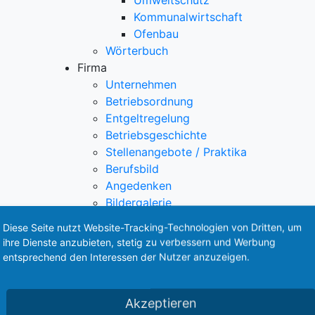
Umweltschutz
Kommunalwirtschaft
Ofenbau
Wörterbuch
Firma
Unternehmen
Betriebsordnung
Entgeltregelung
Betriebsgeschichte
Stellenangebote / Praktika
Berufsbild
Angedenken
Bildergalerie
Öffnungszeiten & Kontakt
Diese Seite nutzt Website-Tracking-Technologien von Dritten, um
Wegweiser/Anfahrt
ihre Dienste anzubieten, stetig zu verbessern und Werbung
Friedhöfe in unserer Gegend
entsprechend den Interessen der Nutzer anzuzeigen.
Friedhöfe im Landkreis Meißen
Friedhöfe im Umland
Akzeptieren
Bestattungswälder