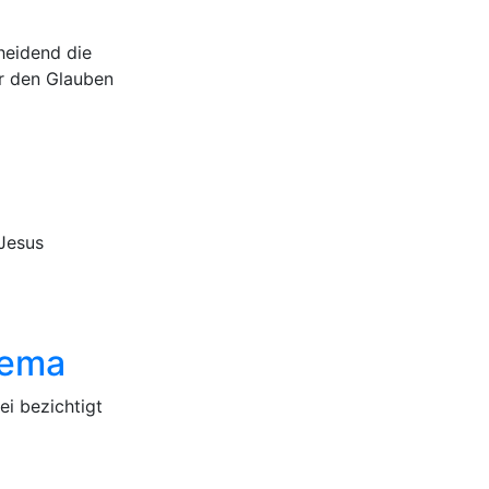
heidend die
er den Glauben
Jesus
hema
i bezichtigt