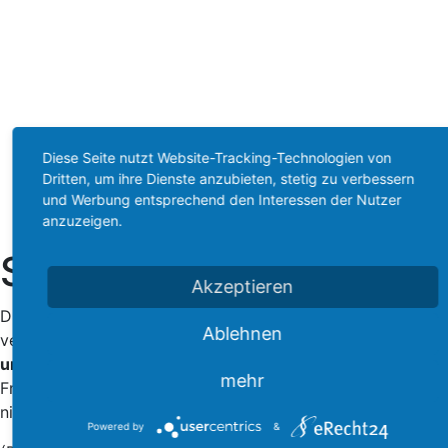
Diese Seite nutzt Website-Tracking-Technologien von
Start
Dritten, um ihre Dienste anzubieten, stetig zu verbessern
Ethik-/Religionsunterricht
und Werbung entsprechend den Interessen der Nutzer
Schülerarbeiten
anzuzeigen.
Schülerarbeiten
Akzeptieren
Diese Schülerarbeiten wurden seit den 1990-er Jahren
Ablehnen
verfasst und sollen nur als Beispiel dienen.
Eigene Ideen
und Meinungen sind gefragt!
Es ist immer auf die genaue
mehr
Fragen- und Themenstellung zu achten, um das Thema
nicht zu verfehlen.
Powered by
&